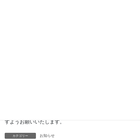
平素よりMIAネット レンタルサーバをご利用いただき、誠
にありがとうございます。
以下の日程において、上位回線の機器メンテナンス作業が
実施されます。
日程：
2025年 7月 14日(月) 01時00分より
05時00分頃迄
作業時間中、断続的にインターネット接続回線が切断され
ます。
大変ご迷惑をお掛けいたしますが、何卒ご理解いただきま
すようお願いいたします。
お知らせ
カテゴリー