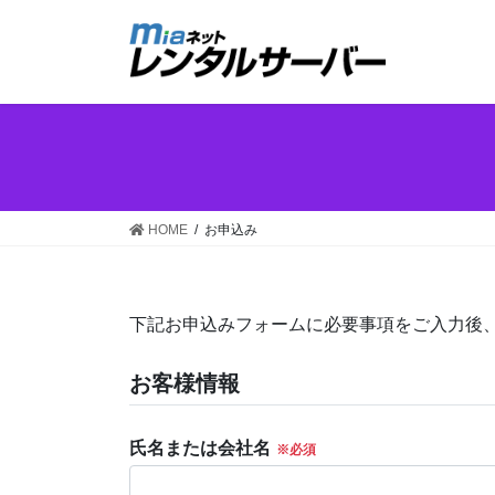
コ
ナ
ン
ビ
テ
ゲ
ン
ー
ツ
シ
へ
ョ
ス
ン
キ
に
ッ
移
HOME
お申込み
プ
動
下記お申込みフォームに必要事項をご入力後、
お客様情報
氏名または会社名