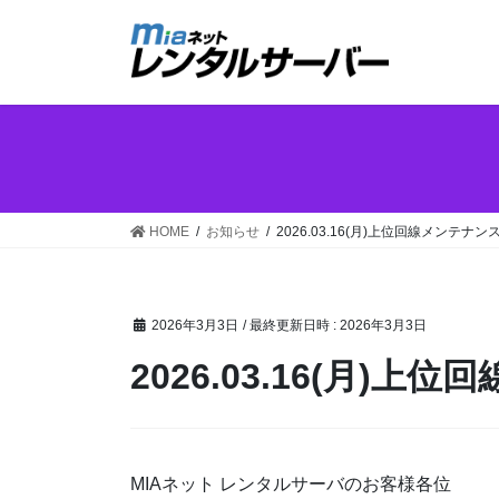
コ
ナ
ン
ビ
テ
ゲ
ン
ー
ツ
シ
へ
ョ
ス
ン
キ
に
ッ
移
HOME
お知らせ
2026.03.16(月)上位回線メンテナ
プ
動
2026年3月3日
/ 最終更新日時 :
2026年3月3日
2026.03.16(月)
MIAネット レンタルサーバのお客様各位